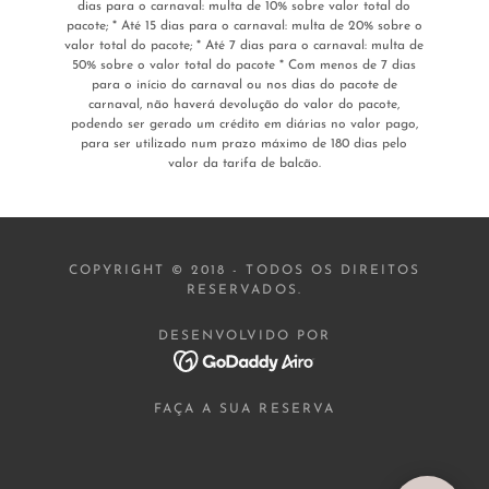
dias para o carnaval: multa de 10% sobre valor total do
pacote; * Até 15 dias para o carnaval: multa de 20% sobre o
valor total do pacote; * Até 7 dias para o carnaval: multa de
50% sobre o valor total do pacote * Com menos de 7 dias
para o início do carnaval ou nos dias do pacote de
carnaval, não haverá devolução do valor do pacote,
podendo ser gerado um crédito em diárias no valor pago,
para ser utilizado num prazo máximo de 180 dias pelo
valor da tarifa de balcão.
COPYRIGHT © 2018 - TODOS OS DIREITOS
RESERVADOS.
DESENVOLVIDO POR
FAÇA A SUA RESERVA